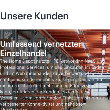
Unsere Kunden
Umfassend vernetzter
Einzelhandel
The Home Depot nutzte HPE Networking NaaS und
Professional Services, um das Einkaufen im Laden
und im Web miteinander zu verbinden und für ein
nahtloses Kundenerlebnis zu sorgen. Da man nun
mehr erreichen und mehr an den Edge verlagern
kann, profitieren die Kunden jetzt von diesen
Vorteilen – vom komfortablen Einkaufen bis hin zu
verbesserter Konnektivität und nahtlosem