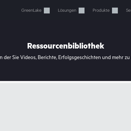
GreenLake
Lösungen
Produkte
Se
Ressourcenbibliothek
n der Sie Videos, Berichte, Erfolgsgeschichten und mehr z
Ihr Warenkorb ist aktuell leer
 Sie den HPE Store zum Stöbern, Konfigurieren und B
Jetzt kaufen