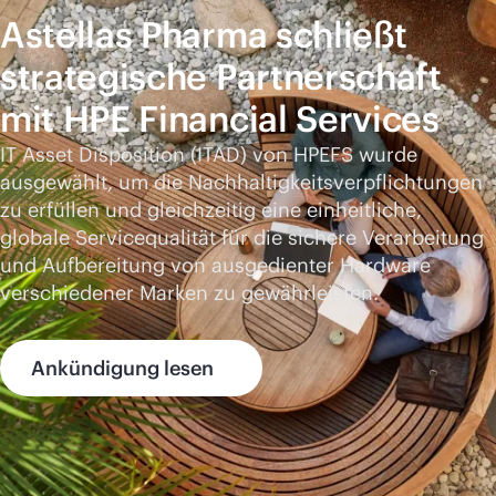
Astellas Pharma schließt
strategische Partnerschaft
mit HPE Financial Services
IT Asset Disposition (ITAD) von HPEFS wurde
ausgewählt, um die Nachhaltigkeitsverpflichtungen
zu erfüllen und gleichzeitig eine einheitliche,
globale Servicequalität für die sichere Verarbeitung
und Aufbereitung von ausgedienter Hardware
verschiedener Marken zu gewährleisten.
Ankündigung lesen