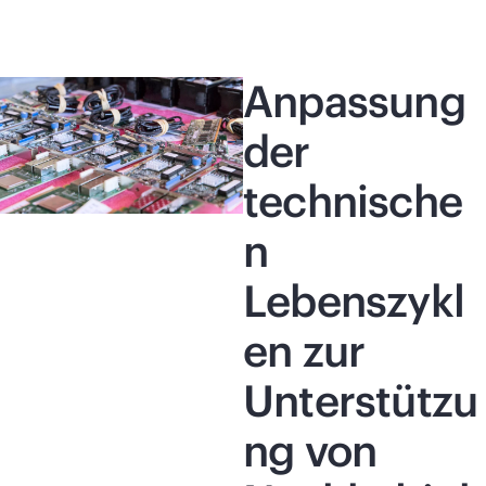
Anpassung
der
technische
n
Lebenszykl
en zur
Unterstützu
ng von