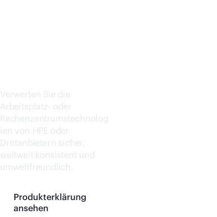
TION
Jetzt kaufen
(ITAD)
Verwerten Sie die
Arbeitsplatz- oder
Rechenzentrumstechnolog
ien von HPE oder
Drittanbietern sicher,
weltweit konsistent und
umweltfreundlich.
Produkterklärung
ansehen