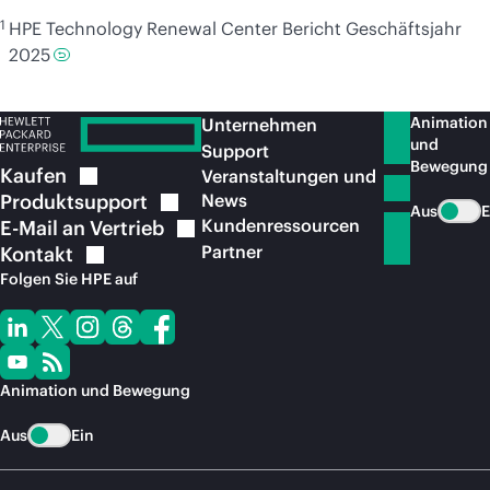
1
HPE Technology Renewal Center Bericht Geschäftsjahr
2025
Animation
Unternehmen
und
Support
Bewegung
Kaufen
Veranstaltungen und
Produktsupport
News
Aus
E
Kundenressourcen
E-Mail an
Vertrieb
Partner
Kontakt
Folgen Sie HPE auf
Animation und Bewegung
Aus
Ein