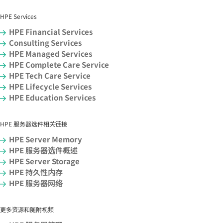
HPE Services
HPE Financial Services
Consulting Services
HPE Managed Services
HPE Complete Care Service
HPE Tech Care Service
HPE Lifecycle Services
HPE Education Services
HPE 服务器选件相关链接
HPE Server Memory
HPE 服务器选件概述
HPE Server Storage
HPE 持久性内存
HPE 服务器网络
更多资源和随附视频