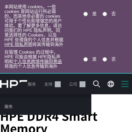
本网站使用 cookies。一些
cookies 是网站运行所必需
是
否
的，而其他非必要的 cookies
可用于个性化和增强您的用户
体验。要了解更多信息，请访
问我们的 HPE 隐私声明。同
意选择性的 Cookies，以及
HPE 处理我的个人信息并根据
HPE 隐私声明
将其传输到海外
在管理 Cookies 的过程中，
HPE 可能会根据 HPE隐私声
是
否
明和
个人信息跨境传输同意函
将我的个人信息传输到海外
跳
转
产品
服务
支持
公司
到
主
目
服务
Server Memory
录
HPE DDR4 Smart
Memory