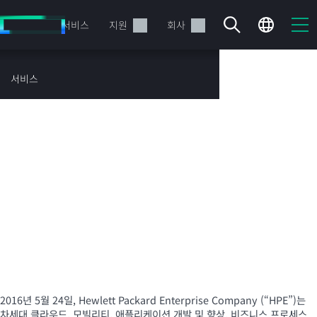
주
요
제품
서비스
지원
회사
콘
텐
츠
서비스
로
한국휴렛팩커드유한회사
건
너
뛰
의 영업양도로 인한 개인
기
정보 이전 통지
현재 장바구니가 비어있습니다
HPE Store에서 검색하고 구성한 다음 주문하십시오.
지금 구매하기
2016년 5월 24일, Hewlett Packard Enterprise Company (“HPE”)는
차세대 클라우드, 모빌리티, 애플리케이션 개발 및 향상, 비즈니스 프로세스