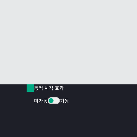
동적 시각 효과
미가동
가동