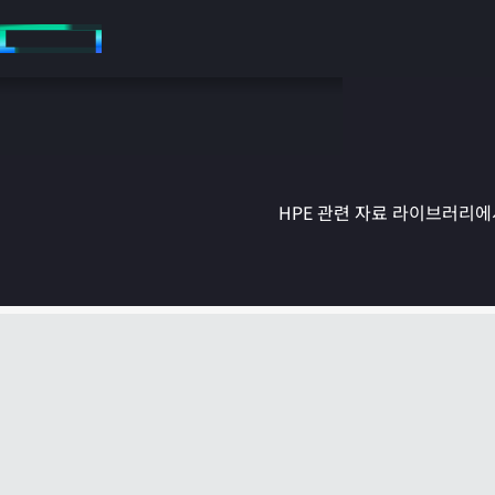
주
요
콘
텐
츠
로
건
너
뛰
HPE 관련 자료 라이브러리에서
기