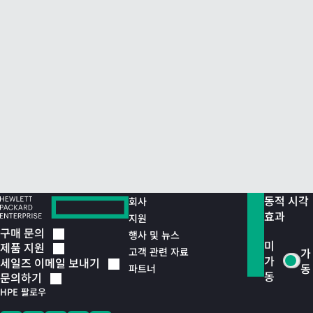
동적 시각
회사
효과
지원
구매
문의
행사 및 뉴스
미
제품
지원
고객 관련 자료
가
가
세일즈 이메일
보내기
동
파트너
동
문의하기
HPE 팔로우