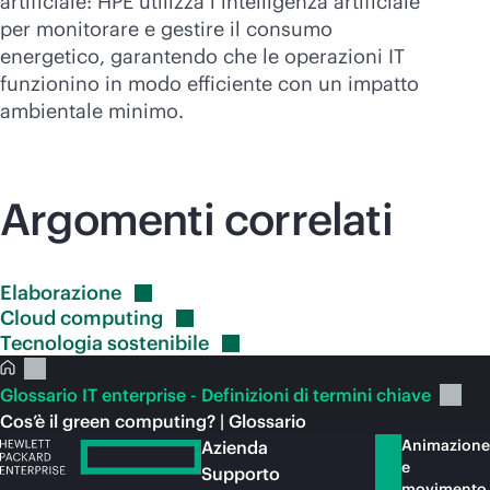
artificiale: HPE utilizza l’intelligenza artificiale
per monitorare e gestire il consumo
energetico, garantendo che le operazioni IT
funzionino in modo efficiente con un impatto
ambientale minimo.
Argomenti correlati
Elaborazione
Cloud
computing
Tecnologia
sostenibile
Glossario IT enterprise - Definizioni di termini chiave
Cos’è il green computing? | Glossario
Animazione
Azienda
e
Supporto
movimento