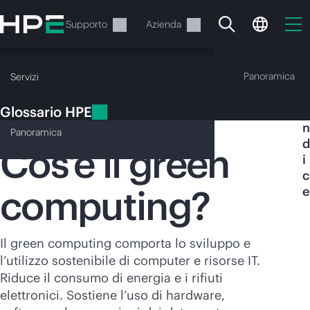
Passa
al
Servizi
Supporto
Azienda
contenuto
principale
Glossario HPE
Panoramica
Servizi
Glossario HPE
I
Green computing
n
Panoramica
d
Cos’è il green
i
c
computing?
e
Il carrello è attualmente
vuoto
Il green computing comporta lo sviluppo e
Vai al negozio HPE per sfogliare, configurare e
l’utilizzo sostenibile di computer e risorse IT.
ordinare.
Riduce il consumo di energia e i rifiuti
elettronici. Sostiene l’uso di hardware,