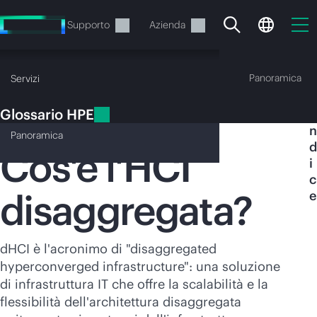
Passa
al
Servizi
Supporto
Azienda
contenuto
principale
Glossario HPE
Panoramica
Servizi
Glossario HPE
I
HCI disaggregata (dHCI)
n
Panoramica
d
Cos'è l'HCI
i
c
disaggregata?
e
Il carrello è attualmente
vuoto
dHCI è l'acronimo di "disaggregated
Vai al negozio HPE per sfogliare, configurare e
hyperconverged infrastructure": una soluzione
ordinare.
di infrastruttura IT che offre la scalabilità e la
flessibilità dell'architettura disaggregata