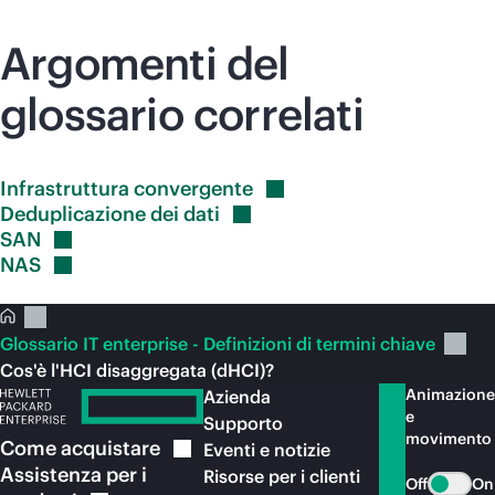
Argomenti del
glossario correlati
Infrastruttura
convergente
Deduplicazione dei
dati
SAN
NAS
Glossario IT enterprise - Definizioni di termini chiave
Cos'è l'HCI disaggregata (dHCI)?
Animazione
Azienda
e
Supporto
movimento
Come
acquistare
Eventi e notizie
Assistenza per i
Risorse per i clienti
Off
On