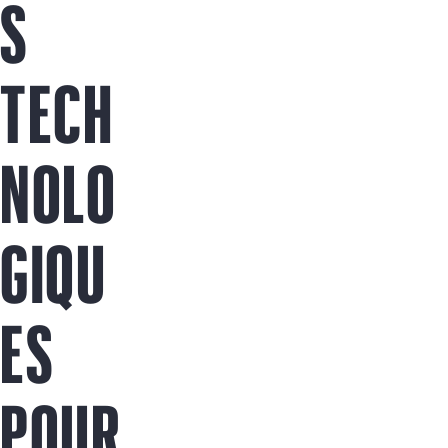
S
Acheter maintenant
TECH
NOLO
GIQU
ES
POUR