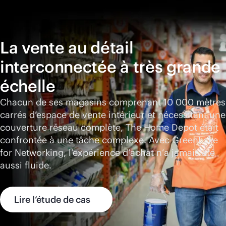
La vente au détail
interconnectée à très grande
échelle
Chacun de ses magasins comprenant 10 000 mètres
carrés d’espace de vente intérieur et nécessitant une
couverture réseau complète, The Home Depot était
confrontée à une tâche complexe. Avec GreenLake
for Networking, l’expérience d’achat n’a jamais été
aussi fluide.
Lire l’étude de cas