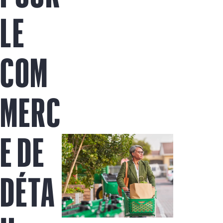
LE
COM
MERC
E DE
DÉTA