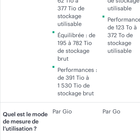
62 Tio à
de stockage
377 Tio de
utilisable
stockage
Performance
utilisable
de 123 To à
Équilibrée : de
372 To de
195 à 782 Tio
stockage
de stockage
utilisable
brut
Performances :
de 391 Tio à
1 530 Tio de
stockage brut
Par Gio
Par Go
Quel est le mode
de mesure de
l’utilisation ?