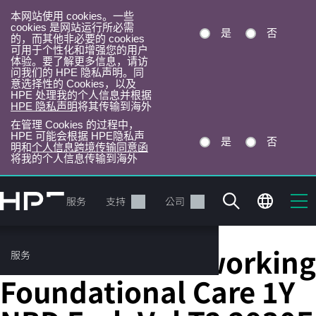
本网站使用 cookies。一些
cookies 是网站运行所必需
是
否
的，而其他非必要的 cookies
可用于个性化和增强您的用户
体验。要了解更多信息，请访
问我们的 HPE 隐私声明。同
意选择性的 Cookies，以及
HPE 处理我的个人信息并根据
HPE 隐私声明
将其传输到海外
在管理 Cookies 的过程中，
HPE 可能会根据 HPE隐私声
是
否
明和
个人信息跨境传输同意函
将我的个人信息传输到海外
跳
转
产品
服务
支持
公司
到
主
目
HPE Aruba Networking
服务
录
Foundational Care 1Y