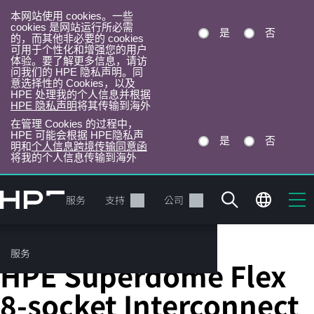
本网站使用 cookies。一些
cookies 是网站运行所必需
是
否
的，而其他非必要的 cookies
可用于个性化和增强您的用户
体验。要了解更多信息，请访
问我们的 HPE 隐私声明。同
意选择性的 Cookies，以及
HPE 处理我的个人信息并根据
HPE 隐私声明
将其传输到海外
在管理 Cookies 的过程中，
HPE 可能会根据 HPE隐私声
是
否
明和
个人信息跨境传输同意函
将我的个人信息传输到海外
跳
转
产品
服务
支持
公司
到
主
目
服务
服务器支持套件
录
HPE Superdome Flex
8-socket Interconnect