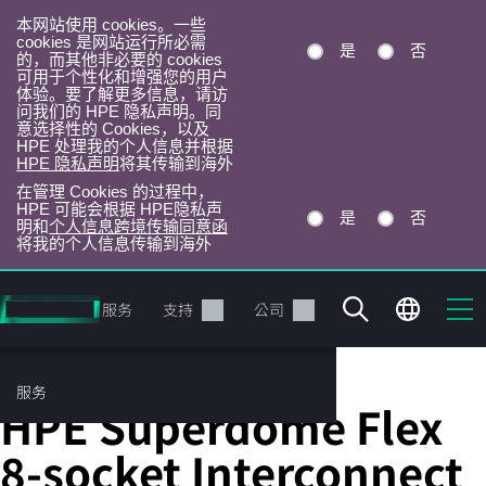
本网站使用 cookies。一些
cookies 是网站运行所必需
是
否
的，而其他非必要的 cookies
可用于个性化和增强您的用户
体验。要了解更多信息，请访
问我们的 HPE 隐私声明。同
意选择性的 Cookies，以及
HPE 处理我的个人信息并根据
HPE 隐私声明
将其传输到海外
在管理 Cookies 的过程中，
HPE 可能会根据 HPE隐私声
是
否
明和
个人信息跨境传输同意函
将我的个人信息传输到海外
跳
转
产品
服务
支持
公司
到
主
目
服务
服务器支持套件
录
HPE Superdome Flex
8-socket Interconnect