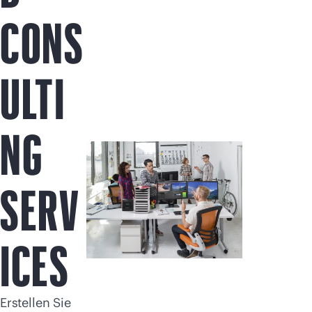
Jetzt kaufen
CONS
ULTI
NG
SERV
ICES
Erstellen Sie