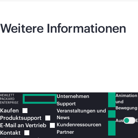
Weitere Informationen
Animation
Unternehmen
und
Support
Bewegung
Kaufen
Veranstaltungen und
Produktsupport
News
Aus
E
Kundenressourcen
E-Mail an
Vertrieb
Partner
Kontakt