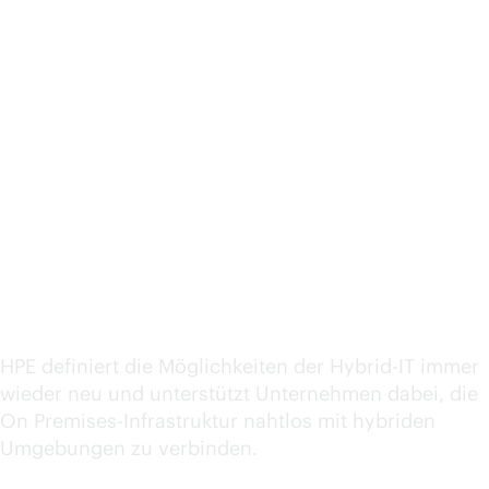
HPE im IDC
MarketScape-Bericht
„Hybrid IT Consulting
and Integration
Services“ 2025 als
führend ausgezeichnet
HPE definiert die Möglichkeiten der Hybrid-IT immer
wieder neu und unterstützt Unternehmen dabei, die
On Premises-Infrastruktur nahtlos mit hybriden
Umgebungen zu verbinden.