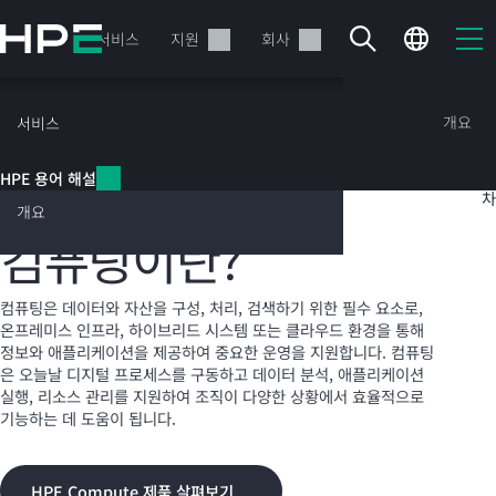
주
요
제품
서비스
지원
회사
콘
텐
츠
HPE 용어 해설
개요
서비스
로
건
목
HPE 용어 해설
너
차
컴퓨팅
뛰
개요
기
컴퓨팅이란?
현재 장바구니가 비어있습니다
컴퓨팅은 데이터와 자산을 구성, 처리, 검색하기 위한 필수 요소로,
온프레미스 인프라, 하이브리드 시스템 또는 클라우드 환경을 통해
HPE Store에서 검색하고 구성한 다음 주문하십시오.
정보와 애플리케이션을 제공하여 중요한 운영을 지원합니다. 컴퓨팅
은 오늘날 디지털 프로세스를 구동하고 데이터 분석, 애플리케이션
실행, 리소스 관리를 지원하여 조직이 다양한 상황에서 효율적으로
지금 구매하기
기능하는 데 도움이 됩니다.
HPE Compute 제품 살펴보기