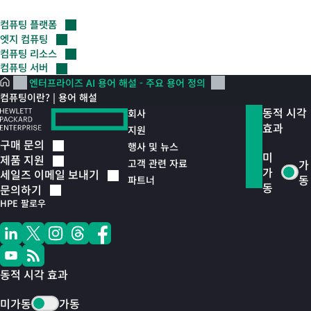
컴퓨팅
플랫폼
엣지
컴퓨팅
컴퓨팅
리소스
컴퓨팅
서버
엔터프라이즈 AI 용어 해설 - 주요 용어 정의
컴퓨팅이란? | 용어 해설
동적 시각
회사
효과
지원
구매
문의
행사 및 뉴스
미
제품
지원
고객 관련 자료
가
가
세일즈 이메일
보내기
동
파트너
동
문의하기
HPE 팔로우
동적 시각 효과
미가동
가동