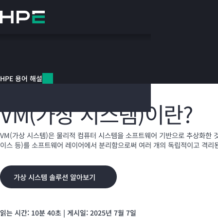
주
요
콘
텐
츠
HPE 용어 해설
로
건
HPE 용어 해설
너
가상 시스템
뛰
기
VM(가상 시스템)이란?
VM(가상 시스템)은 물리적 컴퓨터 시스템을 소프트웨어 기반으로 추상화한 것
이스 등)를 소프트웨어 레이어에서 분리함으로써 여러 개의 독립적이고 격리
가상 시스템 솔루션 알아보기
읽는 시간: 10분 40초 | 게시일: 2025년 7월 7일