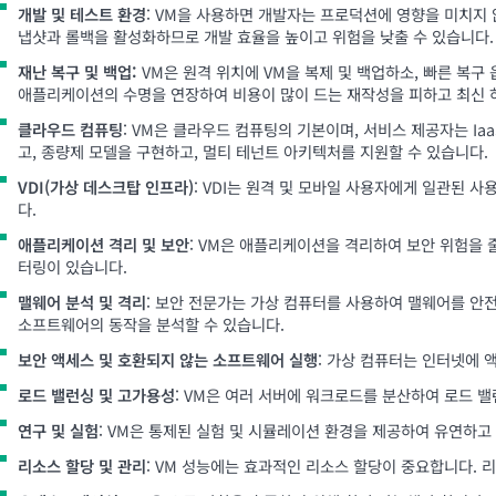
개발 및 테스트 환경
: VM을 사용하면 개발자는 프로덕션에 영향을 미치지 
냅샷과 롤백을 활성화하므로 개발 효율을 높이고 위험을 낮출 수 있습니다.
재난 복구 및 백업:
VM은 원격 위치에 VM을 복제 및 백업하소, 빠른 복구
애플리케이션의 수명을 연장하여 비용이 많이 드는 재작성을 피하고 최신
클라우드 컴퓨팅
: VM은 클라우드 컴퓨팅의 기본이며, 서비스 제공자는 Iaa
고, 종량제 모델을 구현하고, 멀티 테넌트 아키텍처를 지원할 수 있습니다.
VDI(가상 데스크탑 인프라)
: VDI는 원격 및 모바일 사용자에게 일관된
다.
애플리케이션 격리 및 보안
: VM은 애플리케이션을 격리하여 보안 위험을 
터링이 있습니다.
맬웨어 분석 및 격리
: 보안 전문가는 가상 컴퓨터를 사용하여 맬웨어를 
소프트웨어의 동작을 분석할 수 있습니다.
보안 액세스 및 호환되지 않는 소프트웨어 실행
: 가상 컴퓨터는 인터넷에
로드 밸런싱 및 고가용성
: VM은 여러 서버에 워크로드를 분산하여 로드 
연구 및 실험
: VM은 통제된 실험 및 시뮬레이션 환경을 제공하여 유연하고 
리소스 할당 및 관리
: VM 성능에는 효과적인 리소스 할당이 중요합니다.