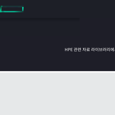
주
요
콘
텐
츠
로
건
너
뛰
HPE 관련 자료 라이브러리에서
기