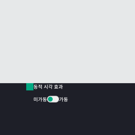
동적 시각 효과
미가동
가동