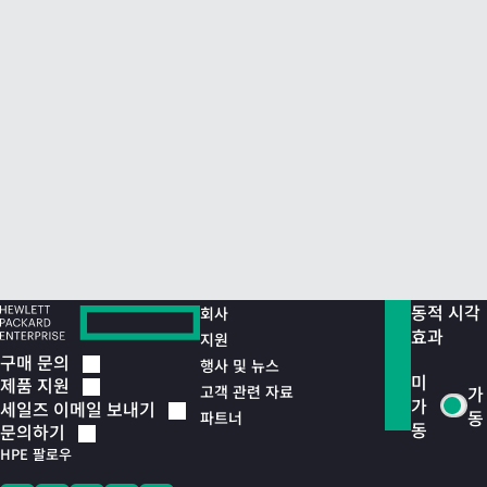
동적 시각
회사
효과
지원
구매
문의
행사 및 뉴스
미
제품
지원
고객 관련 자료
가
가
세일즈 이메일
보내기
동
파트너
동
문의하기
HPE 팔로우