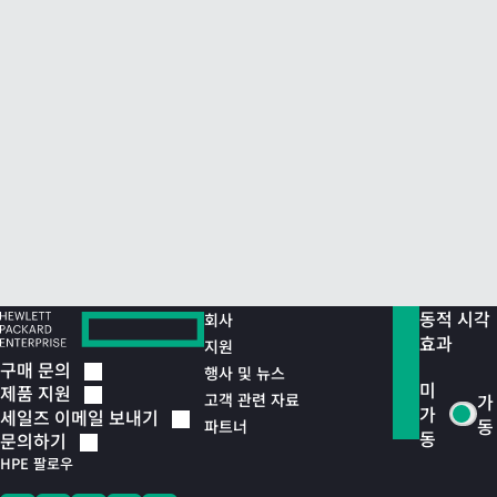
동적 시각
회사
효과
지원
구매
문의
행사 및 뉴스
미
제품
지원
고객 관련 자료
가
가
세일즈 이메일
보내기
동
파트너
동
문의하기
HPE 팔로우