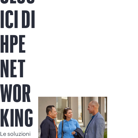
Acquista ora
ICI DI
HPE
NET
WOR
KING
Le soluzioni