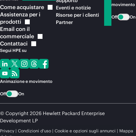
Supporto
movimento
Come
acquistare
Eventi e notizie
Assistenza per i
Risorse per i clienti
Off
On
prodotti
Partner
Email con il
commerciale
Contattaci
Segui HPE su
Animazione e movimento
Off
On
© Copyright 2026 Hewlett Packard Enterprise
Development LP
Privacy
Condizioni d'uso
Cookie e opzioni sugli annunci
Mappa