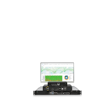
KIN
Acquista ora
G
EDG
ECO
NNE