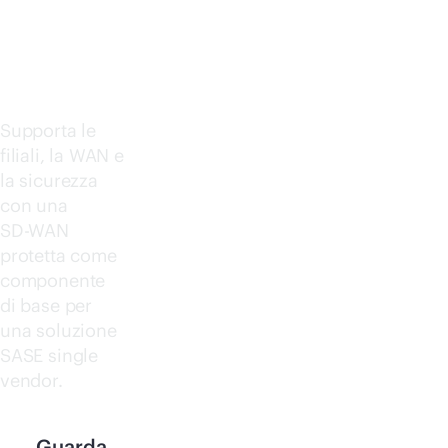
CT
Supporta le
filiali, la WAN e
la sicurezza
con una
SD-WAN
protetta come
componente
di base per
una soluzione
SASE single
vendor.
Guarda