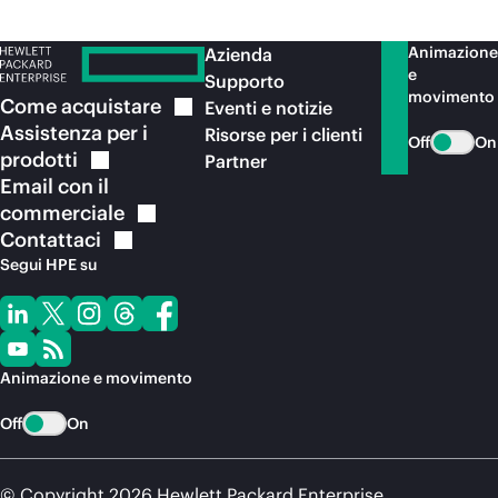
Animazione
Azienda
e
Supporto
movimento
Come
acquistare
Eventi e notizie
Assistenza per i
Risorse per i clienti
Off
On
prodotti
Partner
Email con il
commerciale
Contattaci
Segui HPE su
Animazione e movimento
Off
On
© Copyright 2026 Hewlett Packard Enterprise