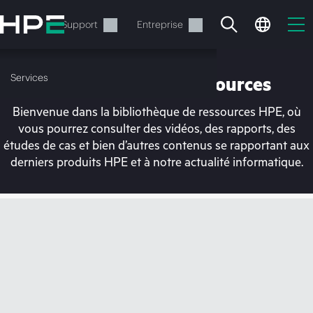
Accéder
au
Services
Support
Entreprise
contenu
principal
Services
Bibliothèque de ressources
Bienvenue dans la bibliothèque de ressources HPE, où
vous pourrez consulter des vidéos, des rapports, des
études de cas et bien d’autres contenus se rapportant aux
derniers produits HPE et à notre actualité informatique.
Votre panier est
actuellement vide
Rendez-vous dans la boutique HPE pour
découvrir, configurer et commander.