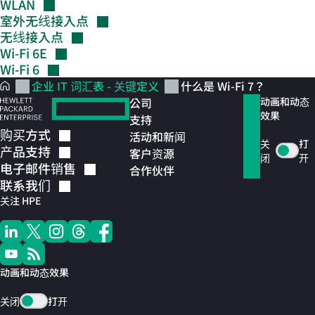
WLAN
室外无线接入点
无线接入点
Wi-Fi
6E
Wi-Fi
6
企业 IT 词汇表 - 关键定义
什么是 Wi-Fi 7？
公司
动画和动态
效果
支持
购买方式
活动和新闻
关
打
产品支持
客户资源
闭
开
电子邮件销售
合作伙伴
联系我们
关注 HPE
动画和动态效果
关闭
打开