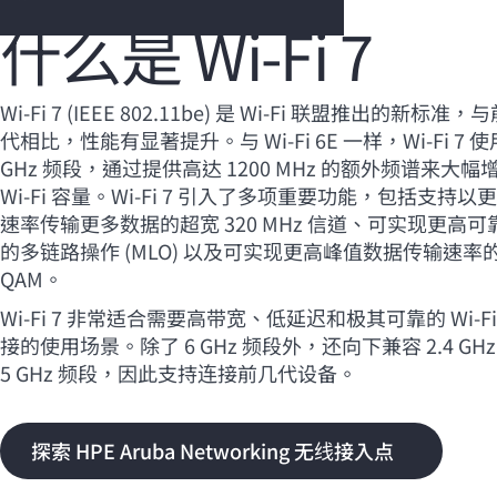
什么是
Wi-Fi
7
您的购物车目前是空的
Wi-Fi
7 (IEEE 802.11be) 是
Wi-Fi
联盟推出的新标准，与
代相比，性能有显著提升。与
Wi-Fi
6E 一样，
Wi-Fi
7 使
前往 HPE 商店浏览、配置和订购。
GHz 频段，通过提供高达 1200 MHz 的额外频谱来大幅
Wi-Fi
容量。
Wi-Fi
7 引入了多项重要功能，包括支持以
立即购买
速率传输更多数据的超宽 320 MHz 信道、可实现更高可
的多链路操作 (MLO) 以及可实现更高峰值数据传输速率的
QAM。
Wi-Fi
7 非常适合需要高带宽、低延迟和极其可靠的
Wi-Fi
接的使用场景。除了 6 GHz 频段外，还向下兼容 2.4 GHz
5 GHz 频段，因此支持连接前几代设备。
探索 HPE Aruba Networking 无线接入点