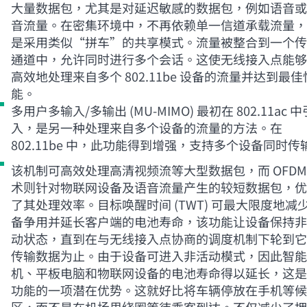
大量数据包，尤其是对延迟敏感的数据包，例如语音或
音流量。在密集环境中，不再依赖单一信道承载流量，
是采用类似“拼车”的共享模式。流量被整合到一个传
通道中，允许同时进行多个会话。这使无线接入点能够
高效地处理来自多个 802.11be 设备的流量并达到最佳
能。
多用户多输入/多输出 (
MU-MIMO
) 最初在 802.11ac 
入，是另一种处理来自多个设备的流量的方法。在
802.11be 中，此功能得到增强，支持多个设备同时传
该机制可高效处理高清视频流等大型数据包，而 OFDM
术则针对物联网设备及语音流量产生的较短数据包，优
了其处理效率。目标唤醒时间 (TWT) 可最大限度地减
备争用并延长客户端的电池寿命，该功能让设备保持非
动状态，直到在与无线接入点协商的调度机制下轮到它
传输数据为止。由于设备可进入非活动模式，因此智能
机、平板电脑和物联网设备的电池寿命得以延长，这是
功能的一项潜在优势。这就好比将车辆停放在手机等候
区，而不是在机场里绕圈等待乘客到达。不仅减少了拥