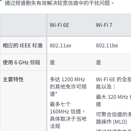
通过频谱删失有效解决较宽信道中的干扰问题。
Wi-Fi 6E
Wi-Fi 7
相应的 IEEE 标准
802.11ax
802.11be
使用 6 GHz 频段
是
是
主要特性
多达 1200 MHz
Wi-Fi 6E 的
的其他免许可频
能以及：
谱*
最大 320 MHz
最多七个
道
160MHz 信道，
可聚合信道的
具体取决于当地
路操作 (MLO)
法规