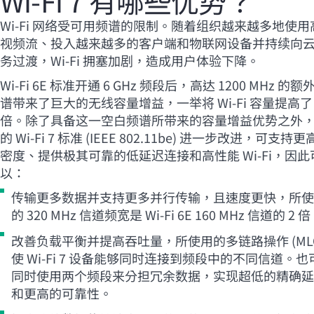
Wi-Fi
7 有哪些优势？
Wi-Fi
网络受可用频谱的限制。随着组织越来越多地使用
视频流、投入越来越多的客户端和物联网设备并持续向
务过渡，
Wi-Fi
拥塞加剧，造成用户体验下降。
Wi-Fi
6E 标准开通 6 GHz 频段后，高达 1200 MHz 的额
谱带来了巨大的无线容量增益，一举将
Wi-Fi
容量提高了 
倍。除了具备这一空白频谱所带来的容量增益优势之外
的
Wi-Fi
7 标准 (IEEE 802.11be) 进一步改进，可支持更
密度、提供极其可靠的低延迟连接和高性能
Wi-Fi
，因此
以：
传输更多数据并支持更多并行传输，且速度更快，所使
的 320 MHz 信道频宽是
Wi-Fi
6E 160 MHz 信道的 2 
改善负载平衡并提高吞吐量，所使用的多链路操作 (ML
使
Wi-Fi
7 设备能够同时连接到频段中的不同信道。也
同时使用两个频段来分担冗余数据，实现超低的精确延
和更高的可靠性。