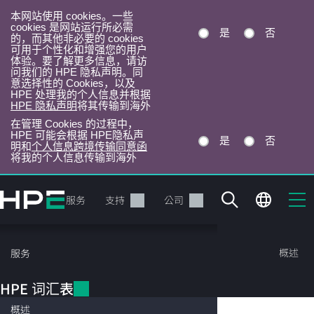
本网站使用 cookies。一些
cookies 是网站运行所必需
是
否
的，而其他非必要的 cookies
可用于个性化和增强您的用户
体验。要了解更多信息，请访
问我们的 HPE 隐私声明。同
意选择性的 Cookies，以及
HPE 处理我的个人信息并根据
HPE 隐私声明
将其传输到海外
在管理 Cookies 的过程中，
HPE 可能会根据 HPE隐私声
是
否
明和
个人信息跨境传输同意函
将我的个人信息传输到海外
跳
转
产品
服务
支持
公司
到
主
目
HPE 词汇表
概述
服务
录
HPE 词汇表
Wi-Fi 7
概述