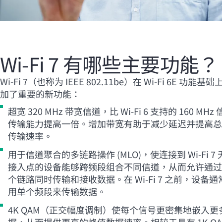
Wi-Fi
7 有哪些主要功能？
Wi-Fi
7（也称为 IEEE 802.11be）在
Wi-Fi
6E 功能基础
加了重要的新功能：
超宽 320 MHz 带宽信道，比
Wi-Fi
6 支持的 160 MHz
传输能力提高一倍。增加带宽有助于减少延迟并提高总
传输速率。
用于信道聚合的多链路操作 (MLO)，使连接到
Wi-Fi
7 
接入点的设备能够跨频段组合不同信道，从而允许通过
个链路同时传输和接收数据。在
Wi-Fi
7 之前，设备通
用单个频段来传输数据。
4K QAM（正交幅度调制）使每个信号更密集地嵌入更
据，从而提供更高的峰值数据速率。相较于具有 1K QA