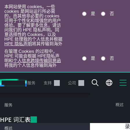
本网站使用 cookies。一些
cookies 是网站运行所必需
是
否
的，而其他非必要的 cookies
可用于个性化和增强您的用户
体验。要了解更多信息，请访
问我们的 HPE 隐私声明。同
意选择性的 Cookies，以及
HPE 处理我的个人信息并根据
HPE 隐私声明
将其传输到海外
在管理 Cookies 的过程中，
HPE 可能会根据 HPE隐私声
是
否
明和
个人信息跨境传输同意函
将我的个人信息传输到海外
跳
转
产品
服务
支持
公司
到
主
目
HPE 词汇表
概述
服务
录
HPE 词汇表
目
横向扩展存储
录
概述