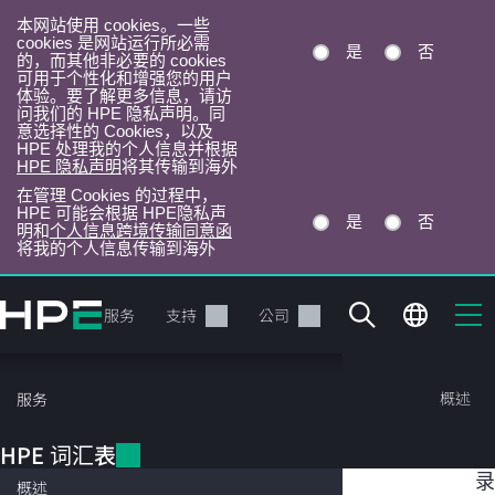
本网站使用 cookies。一些
cookies 是网站运行所必需
是
否
的，而其他非必要的 cookies
可用于个性化和增强您的用户
体验。要了解更多信息，请访
问我们的 HPE 隐私声明。同
意选择性的 Cookies，以及
HPE 处理我的个人信息并根据
HPE 隐私声明
将其传输到海外
在管理 Cookies 的过程中，
HPE 可能会根据 HPE隐私声
是
否
明和
个人信息跨境传输同意函
将我的个人信息传输到海外
跳
转
产品
服务
支持
公司
到
主
目
HPE 词汇表
概述
服务
录
HPE 词汇表
目
云架构
录
概述