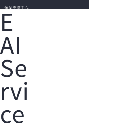
E
访问支持中心
访问 HPE Networking Support
Portal
您的购物车目前是空的
AI
前往 HPE 商店浏览、配置和订购。
Se
立即购买
rvi
ce