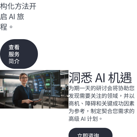
构化方法开
启 AI 旅
程。
查看
服务
简介
洞悉 AI 机遇
为期一天的研讨会将协助您
发现需要关注的领域，并以
商机、障碍和关键成功因素
为参考，制定契合您需求的
高级 AI 计划。
立即咨询