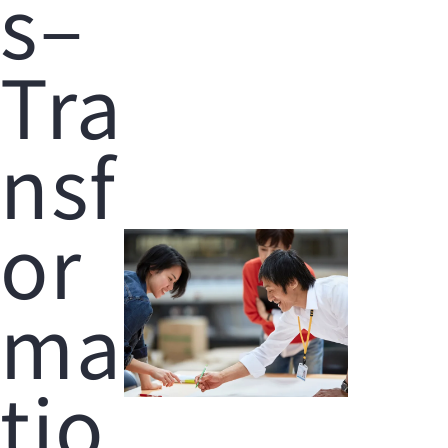
s–
Tra
nsf
or
ma
tio