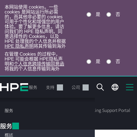
本网站使用 cookies。一些
cookies 是网站运行所必需
是
否
的，而其他非必要的 cookies
可用于个性化和增强您的用户
体验。要了解更多信息，请访
问我们的 HPE 隐私声明。同
意选择性的 Cookies，以及
HPE 处理我的个人信息并根据
HPE 隐私声明
将其传输到海外
在管理 Cookies 的过程中，
HPE 可能会根据 HPE隐私声
是
否
明和
个人信息跨境传输同意函
将我的个人信息传输到海外
跳
转
产品
服务
支持
公司
到
主
服
目
概述
访问支持中心
访问 HPE Networking Support Portal
服务
务
录
HP
服务
概述