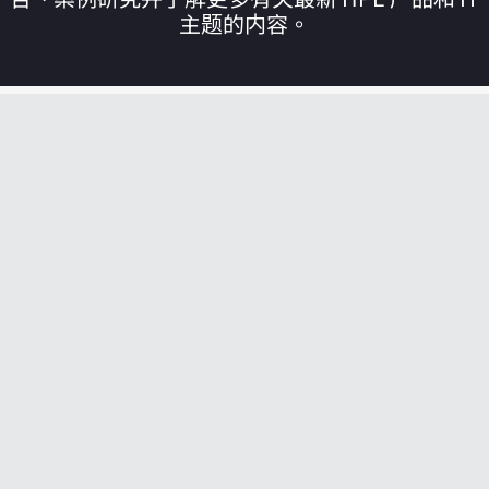
主题的内容。
您的购物车目前是空的
前往 HPE 商店浏览、配置和订购。
立即购买