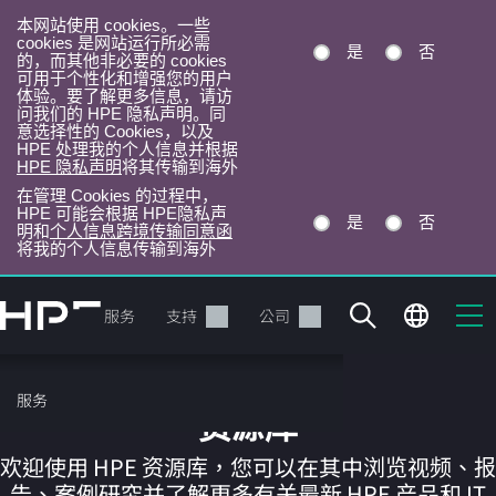
本网站使用 cookies。一些
cookies 是网站运行所必需
是
否
的，而其他非必要的 cookies
可用于个性化和增强您的用户
体验。要了解更多信息，请访
问我们的 HPE 隐私声明。同
意选择性的 Cookies，以及
HPE 处理我的个人信息并根据
HPE 隐私声明
将其传输到海外
在管理 Cookies 的过程中，
HPE 可能会根据 HPE隐私声
是
否
明和
个人信息跨境传输同意函
将我的个人信息传输到海外
跳
转
产品
服务
支持
公司
到
主
目
服务
录
资源库
欢迎使用 HPE 资源库，您可以在其中浏览视频、报
告、案例研究并了解更多有关最新 HPE 产品和 IT