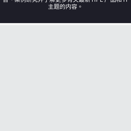
主题的内容。
您的购物车目前是空的
前往 HPE 商店浏览、配置和订购。
立即购买