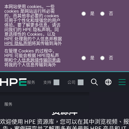
本网站使用 cookies。一些
cookies 是网站运行所必需
是
否
的，而其他非必要的 cookies
可用于个性化和增强您的用户
体验。要了解更多信息，请访
问我们的 HPE 隐私声明。同
意选择性的 Cookies，以及
HPE 处理我的个人信息并根据
HPE 隐私声明
将其传输到海外
在管理 Cookies 的过程中，
HPE 可能会根据 HPE隐私声
是
否
明和
个人信息跨境传输同意函
将我的个人信息传输到海外
跳
转
产品
服务
支持
公司
到
主
目
服务
录
资源库
欢迎使用 HPE 资源库，您可以在其中浏览视频、报
告、案例研究并了解更多有关最新 HPE 产品和 IT