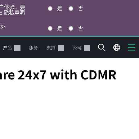
的用户体验。要
是
否
E 隐私声明
海外
是
否
产品
服务
支持
公司
are 24x7 with CDMR