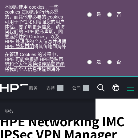
本网站使用 cookies。一些
cookies 是网站运行所必需
是
否
的，而其他非必要的 cookies
可用于个性化和增强您的用户
体验。要了解更多信息，请访
问我们的 HPE 隐私声明。同
意选择性的 Cookies，以及
HPE 处理我的个人信息并根据
HPE 隐私声明
将其传输到海外
在管理 Cookies 的过程中，
HPE 可能会根据 HPE隐私声
是
否
明和
个人信息跨境传输同意函
将我的个人信息传输到海外
跳
转
产品
服务
支持
公司
到
主
目
服务
智能管理软件
录
HPE Networking IMC
IPSec VPN Manager