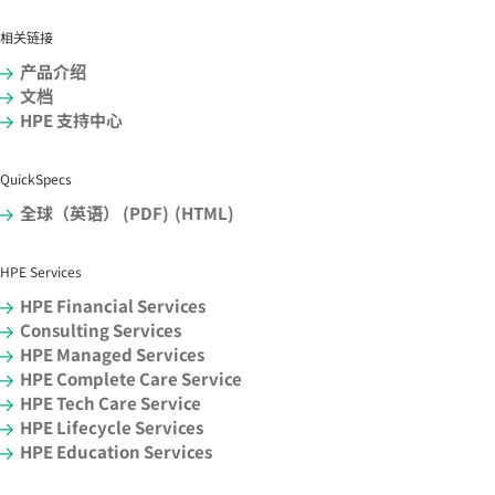
相关链接
产品介绍
文档
HPE 支持中心
QuickSpecs
全球（英语） (PDF)
(HTML)
HPE Services
HPE Financial Services
Consulting Services
HPE Managed Services
HPE Complete Care Service
HPE Tech Care Service
HPE Lifecycle Services
HPE Education Services