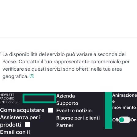
Per saperne di
più
Pe
1
La disponibilità del servizio può variare a seconda del
Paese. Contatta il tuo rappresentante commerciale per
verificare se questi servizi sono offerti nella tua area
geografica.
Animazione
Azienda
e
Supporto
movimento
Come
acquistare
Eventi e notizie
Assistenza per i
Risorse per i clienti
Off
On
prodotti
Partner
Email con il