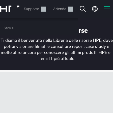
Passa
al
Servizi
Supporto
Azienda
contenuto
principale
Servizi
Libreria delle risorse
Ti diamo il benvenuto nella Libreria delle risorse HPE, dove
potrai visionare filmati e consultare report, case study e
molto altro ancora per conoscere gli ultimi prodotti HPE e i
temi IT più attuali.
Il carrello è attualmente
vuoto
Vai al negozio HPE per sfogliare, configurare e
ordinare.