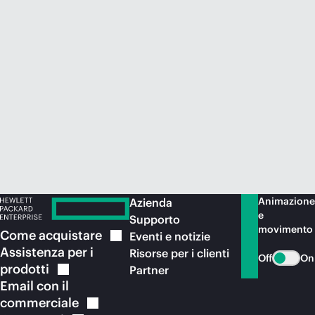
Acquista ora
Animazione
Azienda
e
Supporto
movimento
Come
acquistare
Eventi e notizie
Assistenza per i
Risorse per i clienti
Off
On
prodotti
Partner
Email con il
commerciale