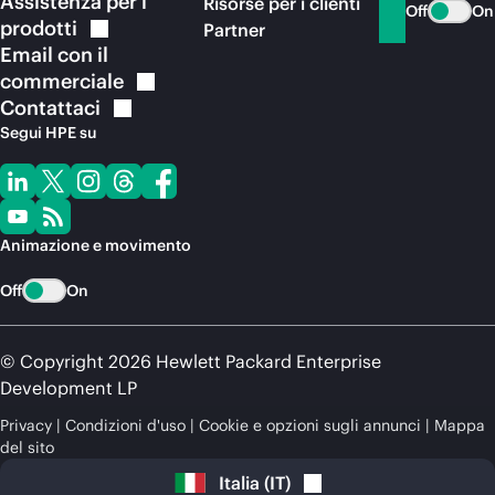
Assistenza per i
Risorse per i clienti
Off
On
prodotti
Partner
Email con il
commerciale
Contattaci
Segui HPE su
Animazione e movimento
Off
On
© Copyright 2026 Hewlett Packard Enterprise
Development LP
Privacy
Condizioni d'uso
Cookie e opzioni sugli annunci
Mappa
del sito
Italia
(
IT
)