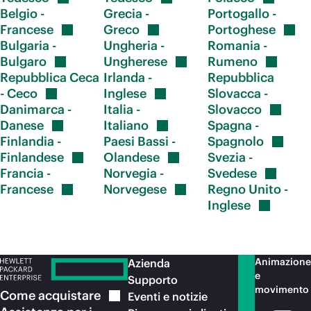
Acquista ora
Belgio -
Grecia -
Portogallo -
Francese
Greco
Portoghese
Bulgaria -
Ungheria -
Romania -
Bulgaro
Ungherese
Rumeno
Repubblica Ceca
Irlanda -
Repubblica
-
Ceco
Inglese
Slovacca -
Danimarca -
Italia -
Slovacco
Danese
Italiano
Spagna -
Finlandia -
Paesi Bassi -
Spagnolo
Finlandese
Olandese
Svezia -
Francia -
Norvegia -
Svedese
Francese
Norvegese
Regno Unito -
Inglese
Animazione
Azienda
e
Supporto
movimento
Come
acquistare
Eventi e notizie