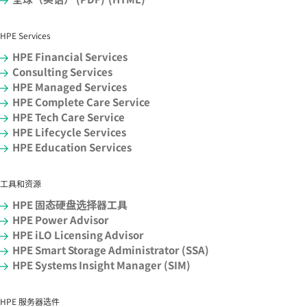
HPE Services
HPE Financial Services
Consulting Services
HPE Managed Services
HPE Complete Care Service
HPE Tech Care Service
HPE Lifecycle Services
HPE Education Services
工具和资源
HPE 固态硬盘选择器工具
HPE Power Advisor
HPE iLO Licensing Advisor
HPE Smart Storage Administrator (SSA)
HPE Systems Insight Manager (SIM)
HPE 服务器选件