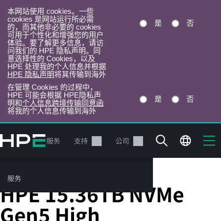
本网站使用 cookies。一些
cookies 是网站运行所必需
是
否
的，而其他非必要的 cookies
可用于个性化和增强您的用户
体验。要了解更多信息，请访
问我们的 HPE 隐私声明。同
意选择性的 Cookies，以及
HPE 处理我的个人信息并根据
HPE 隐私声明
将其传输到海外
在管理 Cookies 的过程中，
HPE 可能会根据 HPE隐私声
是
否
明和
个人信息跨境传输同意函
将我的个人信息传输到海外
跳
转
产品
服务
支持
公司
到
主
目
服务
Server Solid State Drives
录
HPE 15.36TB NVMe
Gen5 High