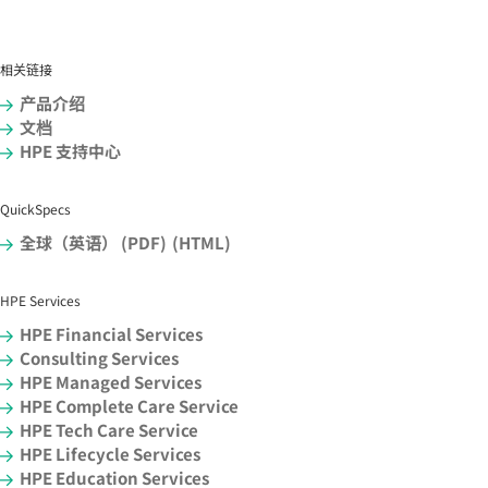
相关链接
产品介绍
文档
HPE 支持中心
QuickSpecs
全球（英语） (PDF)
(HTML)
HPE Services
HPE Financial Services
Consulting Services
HPE Managed Services
HPE Complete Care Service
HPE Tech Care Service
HPE Lifecycle Services
HPE Education Services