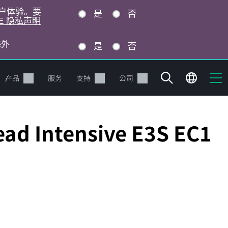
的用户体验。要
是
否
E 隐私声明
海外
是
否
产品
服务
支持
公司
ad Intensive E3S EC1