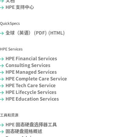
文档
HPE 支持中心
QuickSpecs
全球（英语） (PDF)
(HTML)
HPE Services
HPE Financial Services
Consulting Services
HPE Managed Services
HPE Complete Care Service
HPE Tech Care Service
HPE Lifecycle Services
HPE Education Services
工具和资源
HPE 固态硬盘选择器工具
固态硬盘规格概述