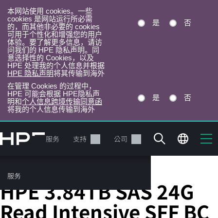
本网站使用 cookies。一些
cookies 是网站运行所必需
是
否
的，而其他非必要的 cookies
可用于个性化和增强您的用户
体验。要了解更多信息，请访
问我们的 HPE 隐私声明。同
意选择性的 Cookies，以及
HPE 处理我的个人信息并根据
HPE 隐私声明
将其传输到海外
在管理 Cookies 的过程中，
HPE 可能会根据 HPE隐私声
是
否
明和
个人信息跨境传输同意函
将我的个人信息传输到海外
跳
转
产品
服务
支持
公司
到
主
目
服务
Server Solid State Drives
录
HPE 3.84TB SAS 24G
Read Intensive SFF BC