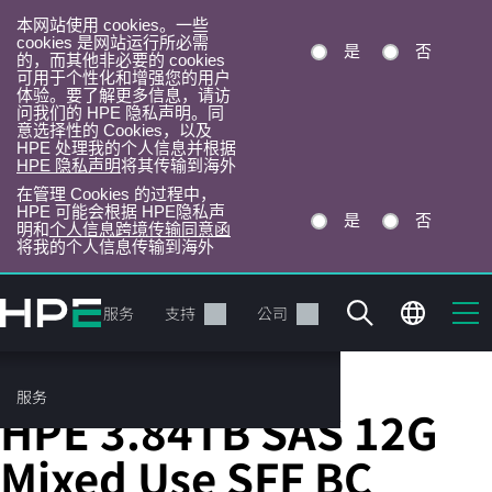
本网站使用 cookies。一些
cookies 是网站运行所必需
是
否
的，而其他非必要的 cookies
可用于个性化和增强您的用户
体验。要了解更多信息，请访
问我们的 HPE 隐私声明。同
意选择性的 Cookies，以及
HPE 处理我的个人信息并根据
HPE 隐私声明
将其传输到海外
在管理 Cookies 的过程中，
HPE 可能会根据 HPE隐私声
是
否
明和
个人信息跨境传输同意函
将我的个人信息传输到海外
跳
转
产品
服务
支持
公司
到
主
目
服务
Server Solid State Drives
录
HPE 3.84TB SAS 12G
Mixed Use SFF BC