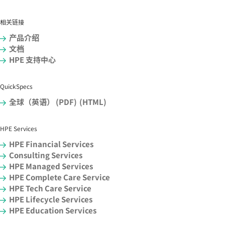
相关链接
产品介绍
文档
HPE 支持中心
QuickSpecs
全球（英语） (PDF)
(HTML)
HPE Services
HPE Financial Services
Consulting Services
HPE Managed Services
HPE Complete Care Service
HPE Tech Care Service
HPE Lifecycle Services
HPE Education Services