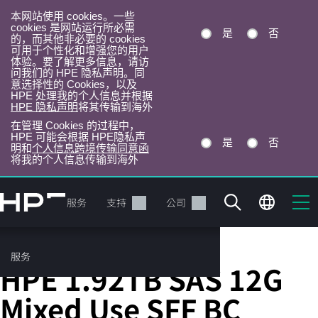
本网站使用 cookies。一些
cookies 是网站运行所必需
是
否
的，而其他非必要的 cookies
可用于个性化和增强您的用户
体验。要了解更多信息，请访
问我们的 HPE 隐私声明。同
意选择性的 Cookies，以及
HPE 处理我的个人信息并根据
HPE 隐私声明
将其传输到海外
在管理 Cookies 的过程中，
HPE 可能会根据 HPE隐私声
是
否
明和
个人信息跨境传输同意函
将我的个人信息传输到海外
跳
转
产品
服务
支持
公司
到
主
目
服务
Server Solid State Drives
录
HPE 1.92TB SAS 12G
Mixed Use SFF BC