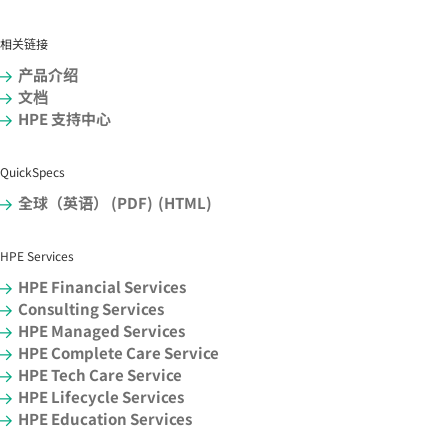
相关链接
产品介绍
文档
HPE 支持中心
QuickSpecs
全球（英语） (PDF)
(HTML)
HPE Services
HPE Financial Services
Consulting Services
HPE Managed Services
HPE Complete Care Service
HPE Tech Care Service
HPE Lifecycle Services
HPE Education Services