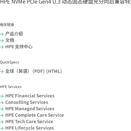
HPE NVMe PCIe Gen4 U.3 动态固态硬盘充分向后兼容特
相关链接
产品介绍
文档
HPE 支持中心
QuickSpecs
全球（英语） (PDF)
(HTML)
HPE Services
HPE Financial Services
Consulting Services
HPE Managed Services
HPE Complete Care Service
HPE Tech Care Service
HPE Lifecycle Services