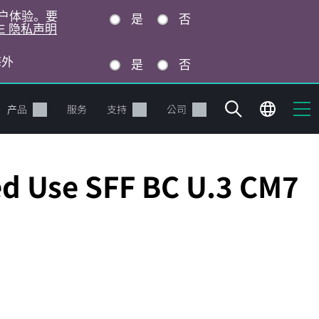
的用户体验。要
是
否
E 隐私声明
海外
是
否
产品
服务
支持
公司
d Use SFF BC U.3 CM7