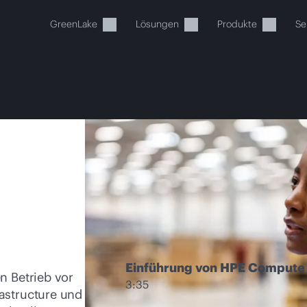
GreenLake
Lösungen
Produkte
Se
Ihr Warenkorb ist aktuell leer
 Sie den HPE Store zum Stöbern, Konfigurieren und B
Einführung von HPE Compute 
Jetzt kaufen
n Betrieb vor
Chalk Talk
3:35
astructure und