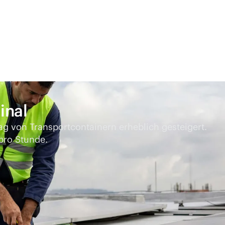
inal
lag von Transportcontainern erheblich gesteigert.
pro Stunde.