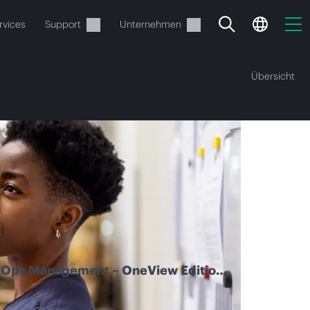
rvices
Support
Unternehmen
Übersicht
estellen.
Ops Management – OneView Edition |