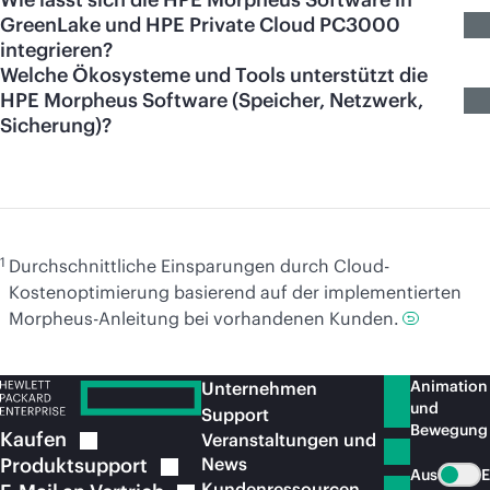
GreenLake und HPE Private Cloud PC3000
integrieren?
Welche Ökosysteme und Tools unterstützt die
HPE Morpheus Software (Speicher, Netzwerk,
Sicherung)?
1
Durchschnittliche Einsparungen durch Cloud-
Kostenoptimierung basierend auf der implementierten
Morpheus-Anleitung bei vorhandenen Kunden.
Animation
Unternehmen
und
Support
Bewegung
Kaufen
Veranstaltungen und
Produktsupport
News
Aus
E
Kundenressourcen