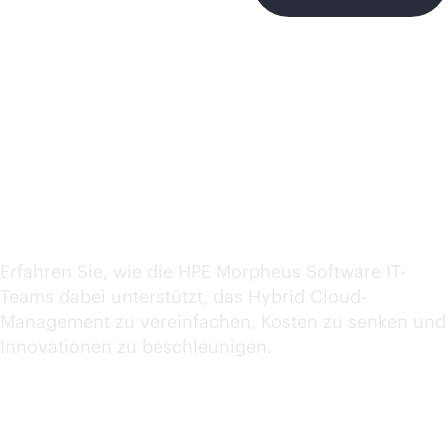
Einblicke, Ressourcen
und Best Practices zu
HPE Morpheus Software
Erfahren Sie, wie die HPE Morpheus Software IT-
Teams dabei unterstützt, das Hybrid Cloud-
Management zu vereinfachen, Kosten zu senken und
Innovationen zu beschleunigen.