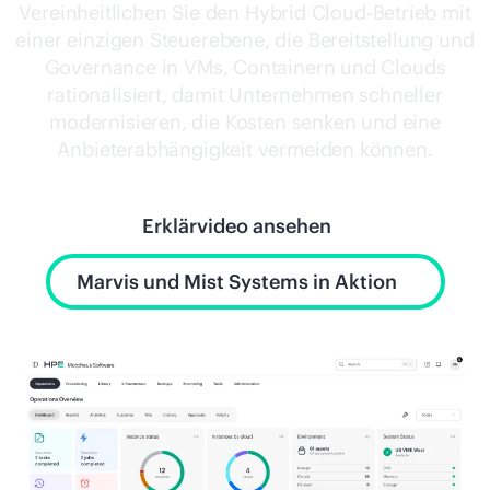
Jetzt kaufen
Vereinheitlichen Sie den Hybrid Cloud-Betrieb mit
einer einzigen Steuerebene, die Bereitstellung und
Governance in VMs, Containern und Clouds
rationalisiert, damit Unternehmen schneller
modernisieren, die Kosten senken und eine
Anbieterabhängigkeit vermeiden können.
Erklärvideo ansehen
Marvis und Mist Systems in Aktion