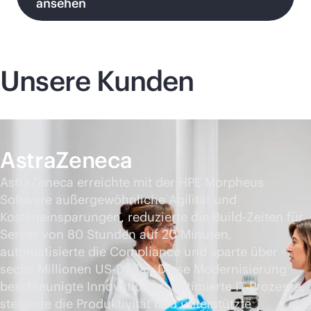
ansehen
Unsere Kunden
AstraZeneca
AstraZeneca erreichte mit der HPE Morpheus
Software außergewöhnliche Agilität und
Kosteneinsparungen, reduzierte die Build-Zeiten für
Server von 80 Stunden auf 20 Minuten,
automatisierte die Compliance und sparte über
sechs Millionen US-Dollar. Diese Modernisierung
beschleunigte Innovationen, optimierte IT-Prozesse,
steigerte die Produktivität und unterstützte