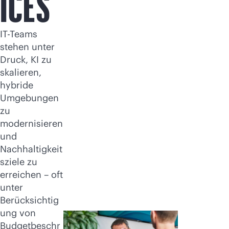
ICES
IT-Teams
stehen unter
Druck, KI zu
skalieren,
hybride
Umgebungen
zu
modernisieren
und
Nachhaltigkeit
sziele zu
erreichen – oft
unter
Berücksichtig
ung von
Budgetbeschr