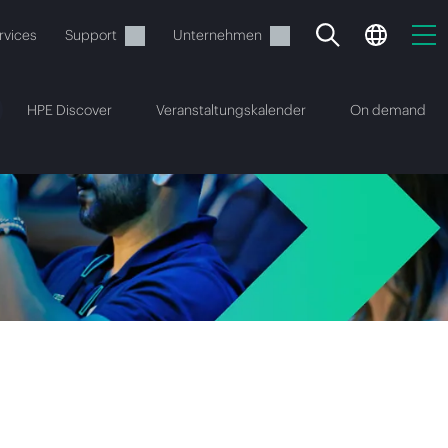
rvices
Support
Unternehmen
HPE Discover
Veranstaltungskalender
On demand
estellen.