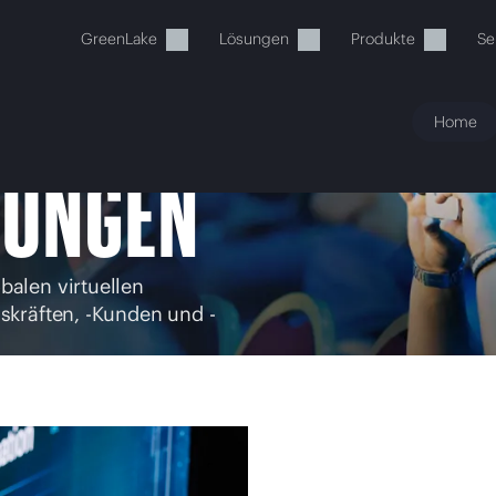
GreenLake
Lösungen
Produkte
Se
Home
TUNGEN
balen virtuellen
Ihr Warenkorb ist aktuell leer
skräften, -Kunden und -
 Sie den HPE Store zum Stöbern, Konfigurieren und B
Jetzt kaufen