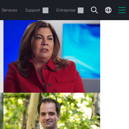
Services
Support
Entreprise
ide
t commander.