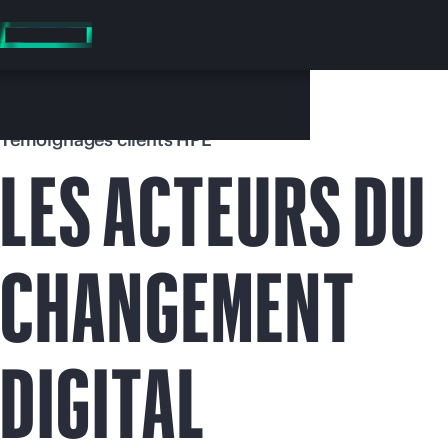
Accéder
au
contenu
principal
Témoignages clients HPE
LES ACTEURS DU
CHANGEMENT
Vo
Rendez-vous
DIGITAL