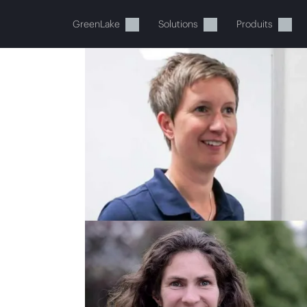
GreenLake
Solutions
Produits
tre panier est actuellement v
 dans la boutique HPE pour découvrir, configurer e
Acheter maintenant