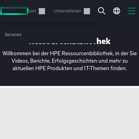
Zum
Hauptinhalt
rvices
Support
Unternehmen
wechseln
Services
Ressourcenbibliothek
Willkommen bei der HPE Ressourcenbibliothek, in der Sie
Videos, Berichte, Erfolgsgeschichten und mehr zu
aktuellen HPE Produkten und IT-Themen finden.
Ihr Warenkorb ist aktuell
leer
Besuchen Sie den HPE Store zum Stöbern,
Konfigurieren und Bestellen.