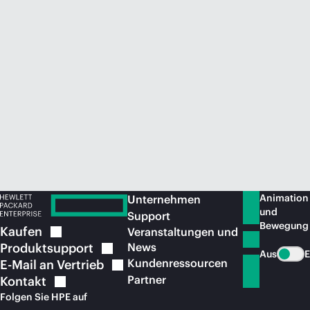
Jetzt kaufen
Animation
Unternehmen
und
Support
Bewegung
Kaufen
Veranstaltungen und
Produktsupport
News
Aus
E
Kundenressourcen
E-Mail an
Vertrieb
Partner
Kontakt
Folgen Sie HPE auf