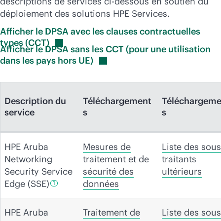
descriptions de services ci-dessous en soutien du
déploiement des solutions HPE Services.
Afficher le DPSA avec les clauses contractuelles
types
(CCT)
Afficher le DPSA sans les CCT (pour une utilisation
dans les pays hors
UE)
Description du
Téléchargement
Téléchargeme
service
s
s
HPE Aruba
Mesures de
Liste des sous
Networking
traitement et de
traitants
Security Service
sécurité des
ultérieurs
Edge
(SSE)
données
1
HPE Aruba
Traitement de
Liste des sous