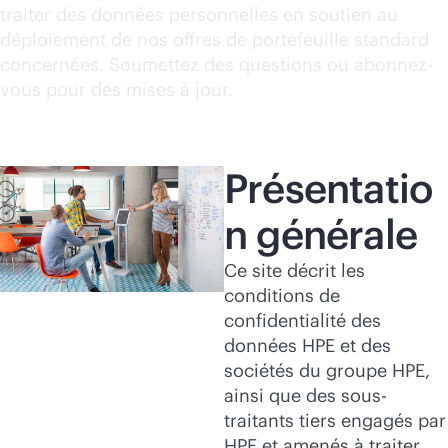
Acheter maintenant
traiter des données personnelles en soutien au
déploiement de nos offres de portefeuille standard
concernées. Soumettez des questions ou abonnez-
vous pour des mises à jour.
Présentatio
n générale
Ce site décrit les
conditions de
confidentialité des
données HPE et des
sociétés du groupe HPE,
ainsi que des sous-
traitants tiers engagés par
HPE et amenés à traiter