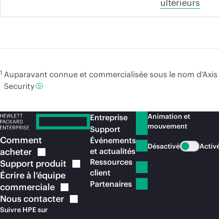
ultérieurs
1
Auparavant connue et commercialisée sous le nom d’Axis
Security
Animation et
Entreprise
mouvement
Support
Comment
Événements
Désactivé
Activ
acheter
et actualités
Ressources
Support
produit
client
Écrire à l’équipe
Partenaires
commerciale
Nous
contacter
Suivre HPE sur