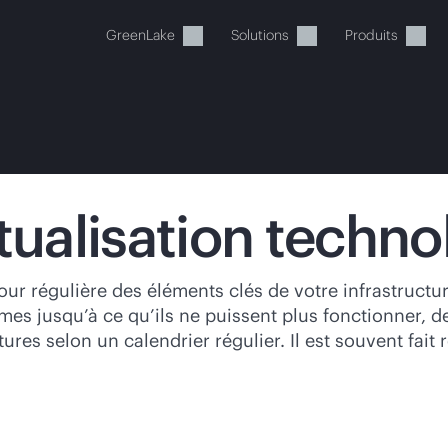
GreenLake
Solutions
Produits
tualisation techno
tre panier est actuellement v
jour régulière des éléments clés de votre infrastruct
èmes jusqu’à ce qu’ils ne puissent plus fonctionner, 
 dans la boutique HPE pour découvrir, configurer e
ures selon un calendrier régulier. Il est souvent fai
Acheter maintenant