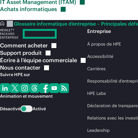
IT Asset Management
(ITAM)
Achats
informatiques
Glossaire informatique d’entreprise – Principales défi
Entreprise
À propos de HPE
Comment
acheter
Support
produit
Accessibilité
Écrire à l’équipe
commerciale
Nous
contacter
Carrières
Suivre HPE sur
Responsabilité d’entrepr
HPE Labs
Animation et mouvement
Déclaration de transpare
Désactivé
Activé
Relations avec les invest
Leadership