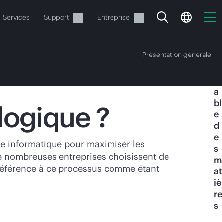
Services
Support
Entreprise
Présentation générale
T
a
bl
logique ?
e
d
e
ide
ure informatique pour maximiser les
s
de nombreuses entreprises choisissent de
m
t commander.
t référence à ce processus comme étant
at
iè
re
s