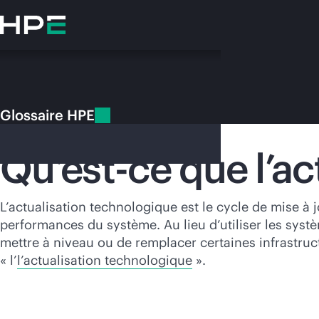
Accéder
au
contenu
principal
Glossaire HPE
Glossaire HPE
Actualisation technologique
Qu’est-ce que l’ac
Vo
L’actualisation technologique est le cycle de mise à 
performances du système. Au lieu d’utiliser les syst
Rendez-vous
mettre à niveau ou de remplacer certaines infrastruct
« l’
l’actualisation technologique
».