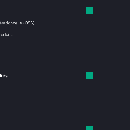
érationnelle (OSS)
roduits
ités