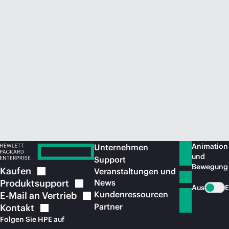
Jetzt kaufen
Animation
Unternehmen
und
Support
Bewegung
Kaufen
Veranstaltungen und
Produktsupport
News
Aus
E
Kundenressourcen
E-Mail an
Vertrieb
Partner
Kontakt
Folgen Sie HPE auf