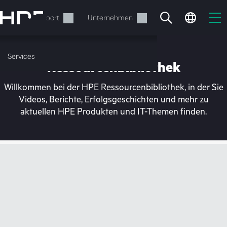
Zum
Hauptinhalt
rvices
Support
Unternehmen
wechseln
Services
Ressourcenbibliothek
Willkommen bei der HPE Ressourcenbibliothek, in der Sie
Videos, Berichte, Erfolgsgeschichten und mehr zu
aktuellen HPE Produkten und IT-Themen finden.
Ihr Warenkorb ist aktuell
leer
Besuchen Sie den HPE Store zum Stöbern,
Konfigurieren und Bestellen.