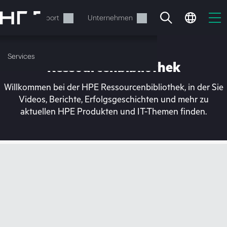
Zum
Hauptinhalt
rvices
Support
Unternehmen
wechseln
Services
Ressourcenbibliothek
Willkommen bei der HPE Ressourcenbibliothek, in der Sie
Videos, Berichte, Erfolgsgeschichten und mehr zu
aktuellen HPE Produkten und IT-Themen finden.
Ihr Warenkorb ist aktuell
leer
Besuchen Sie den HPE Store zum Stöbern,
Konfigurieren und Bestellen.