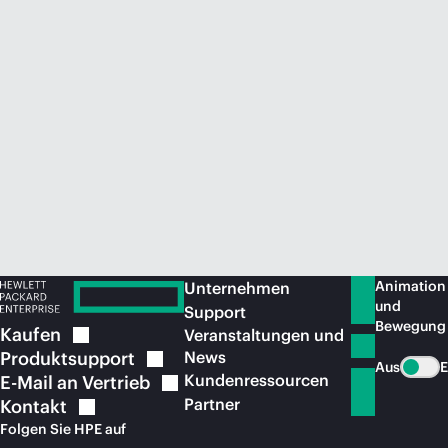
Jetzt kaufen
Animation
Unternehmen
und
Support
Bewegung
Kaufen
Veranstaltungen und
Produktsupport
News
Aus
E
Kundenressourcen
E-Mail an
Vertrieb
Partner
Kontakt
Folgen Sie HPE auf